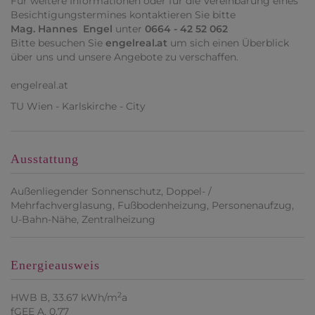
Für weitere Informationen oder für die Vereinbarung eines
Besichtigungstermines kontaktieren Sie bitte
Mag. Hannes Engel
unter
0664 - 42 52 062
Bitte besuchen Sie
engelreal.at
um sich einen Überblick
über uns und unsere Angebote zu verschaffen.
engelreal.at
TU Wien - Karlskirche - City
Ausstattung
Außenliegender Sonnenschutz
Doppel- /
Mehrfachverglasung
Fußbodenheizung
Personenaufzug
U-Bahn-Nähe
Zentralheizung
Energieausweis
2
HWB
B, 33.67 kWh/m
a
fGEE
A, 0,77