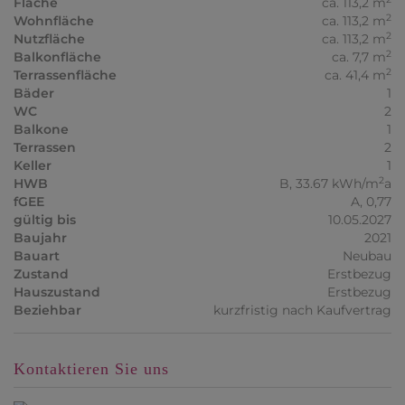
Fläche
ca. 113,2 m
2
Wohnfläche
ca. 113,2 m
2
Nutzfläche
ca. 113,2 m
2
Balkonfläche
ca. 7,7 m
2
Terrassenfläche
ca. 41,4 m
Bäder
1
WC
2
Balkone
1
Terrassen
2
Keller
1
2
HWB
B, 33.67 kWh/m
a
fGEE
A, 0,77
gültig bis
10.05.2027
Baujahr
2021
Bauart
Neubau
Zustand
Erstbezug
Hauszustand
Erstbezug
Beziehbar
kurzfristig nach Kaufvertrag
Kontaktieren Sie uns