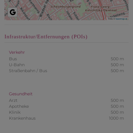
Tiles ©
basemap.at
Infrastruktur/Entfernungen (POIs)
Verkehr
Bus
500 m
U-Bahn
500 m
Straßenbahn / Bus
500 m
Gesundheit
Arzt
500 m
Apotheke
500 m
Klinik
500 m
Krankenhaus
1000 m