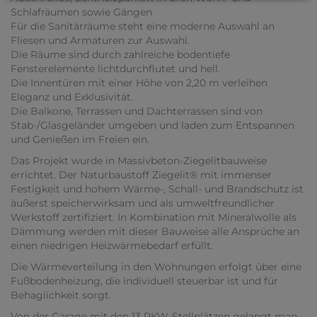
Schlafräumen sowie Gängen
Für die Sanitärräume steht eine moderne Auswahl an
Fliesen und Armaturen zur Auswahl.
Die Räume sind durch zahlreiche bodentiefe
Fensterelemente lichtdurchflutet und hell.
Die Innentüren mit einer Höhe von 2,20 m verleihen
Eleganz und Exklusivität.
Die Balkone, Terrassen und Dachterrassen sind von
Stab-/Glasgeländer umgeben und laden zum Entspannen
und Genießen im Freien ein.
Das Projekt wurde in Massivbeton-Ziegelitbauweise
errichtet. Der Naturbaustoff Ziegelit® mit immenser
Festigkeit und hohem Wärme-, Schall- und Brandschutz ist
äußerst speicherwirksam und als umweltfreundlicher
Werkstoff zertifiziert. In Kombination mit Mineralwolle als
Dämmung werden mit dieser Bauweise alle Ansprüche an
einen niedrigen Heizwärmebedarf erfüllt.
Die Wärmeverteilung in den Wohnungen erfolgt über eine
Fußbodenheizung, die individuell steuerbar ist und für
Behaglichkeit sorgt.
Von der Garage mit den 13 PKW-Stellplätzen gelangt man