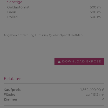
Sonstige
Geldautomat
500 m
Bank
500 m
Polizei
500 m
Angaben Entfernung Luftlinie / Quelle: OpenStreetMap
DOWNLOAD EXPOSE
Eckdaten
Kaufpreis
1.562.400,00 €
2
Fläche
ca. 113,2 m
Zimmer
4