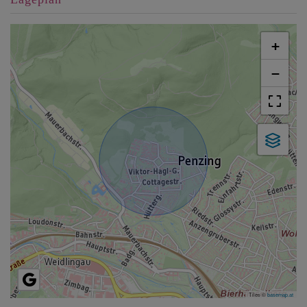
+
−
Tiles ©
basemap.at