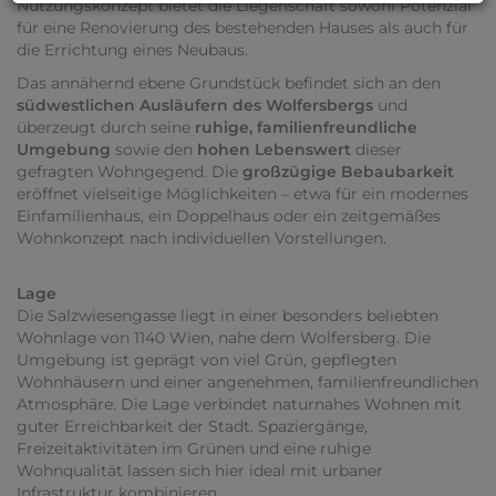
Nutzungskonzept bietet die Liegenschaft sowohl Potenzial
für eine Renovierung des bestehenden Hauses als auch für
die Errichtung eines Neubaus.
Das annähernd ebene Grundstück befindet sich an den
südwestlichen Ausläufern des Wolfersbergs
und
überzeugt durch seine
ruhige, familienfreundliche
Umgebung
sowie den
hohen Lebenswert
dieser
gefragten Wohngegend. Die
großzügige Bebaubarkeit
eröffnet vielseitige Möglichkeiten – etwa für ein modernes
Einfamilienhaus, ein Doppelhaus oder ein zeitgemäßes
Wohnkonzept nach individuellen Vorstellungen.
Lage
Die Salzwiesengasse liegt in einer besonders beliebten
Wohnlage von 1140 Wien, nahe dem Wolfersberg. Die
Umgebung ist geprägt von viel Grün, gepflegten
Wohnhäusern und einer angenehmen, familienfreundlichen
Atmosphäre. Die Lage verbindet naturnahes Wohnen mit
guter Erreichbarkeit der Stadt. Spaziergänge,
Freizeitaktivitäten im Grünen und eine ruhige
Wohnqualität lassen sich hier ideal mit urbaner
Infrastruktur kombinieren.