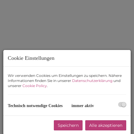
Cookie Einstellungen
Wir verwenden Cookies um Einstellungen zu speichern. Nähere
Informationen finden Sie in unserer
Datenschutzerklärung
und
Beschreibung
unserer
Cookie Policy
.
Attraktives Grundstück mit Altbestand in begehrter
Wohnlage
Technisch notwendige Cookies
immer aktiv
In begehrter Wohnlage des 14. Bezirks gelangt dieses
attraktive Grundstück mit Altbestand aus den 1950er-
Speichern
Alle akzeptieren
Jahren zum Verkauf. Je nach Wunsch und