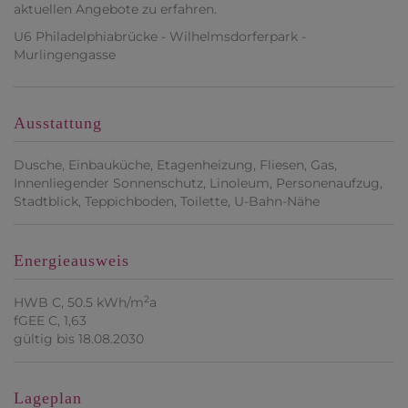
aktuellen Angebote zu erfahren.
U6 Philadelphiabrücke - Wilhelmsdorferpark -
Murlingengasse
Ausstattung
Dusche
Einbauküche
Etagenheizung
Fliesen
Gas
Innenliegender Sonnenschutz
Linoleum
Personenaufzug
Stadtblick
Teppichboden
Toilette
U-Bahn-Nähe
Energieausweis
2
HWB
C, 50.5 kWh/m
a
fGEE
C, 1,63
gültig bis
18.08.2030
Lageplan