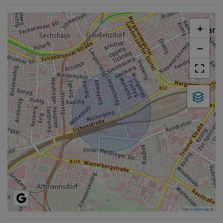
+
−
Tiles ©
basemap.at