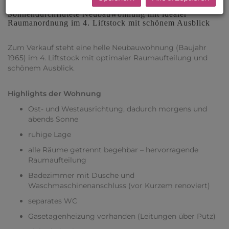
Sonnendurchflutete Neubauwohnung mit idealer
Raumanordnung im 4. Liftstock mit schönem Ausblick
Zum Verkauf steht eine helle Neubauwohnung (Baujahr
1965) im 4. Liftstock mit optimaler Raumaufteilung und
schönem Ausblick.
Highlights der Wohnung
Ost- und Westausrichtung, dadurch morgens und
abends Sonne
ruhige Lage
alle Räume getrennt begehbar – hervorragende
Raumaufteilung
Badezimmer mit Dusche und
Waschmaschinenanschluss (vor Kurzem renoviert)
separates WC
Gasetagenheizung vorhanden (Leitungen über Putz)