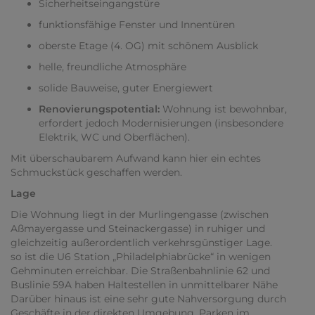
Sicherheitseingangstüre
funktionsfähige Fenster und Innentüren
oberste Etage (4. OG) mit schönem Ausblick
helle, freundliche Atmosphäre
solide Bauweise, guter Energiewert
Renovierungspotential:
Wohnung ist bewohnbar,
erfordert jedoch Modernisierungen (insbesondere
Elektrik, WC und Oberflächen).
Mit überschaubarem Aufwand kann hier ein echtes
Schmuckstück geschaffen werden.
Lage
Die Wohnung liegt in der Murlingengasse (zwischen
Aßmayergasse und Steinackergasse) in ruhiger und
gleichzeitig außerordentlich verkehrsgünstiger Lage.
so ist die U6 Station „Philadelphiabrücke“ in wenigen
Gehminuten erreichbar. Die Straßenbahnlinie 62 und
Buslinie 59A haben Haltestellen in unmittelbarer Nähe
Darüber hinaus ist eine sehr gute Nahversorgung durch
Geschäfte in der direkten Umgebung. Parken im