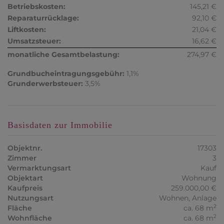
Betriebskosten:
145,21 €
Reparaturrücklage:
92,10 €
Liftkosten:
21,04 €
Umsatzsteuer:
16,62 €
monatliche Gesamtbelastung:
274,97 €
Grundbucheintragungsgebühr:
1,1%
Grunderwerbsteuer:
3,5%
Basisdaten zur Immobilie
Objektnr.
17303
Zimmer
3
Vermarktungsart
Kauf
Objektart
Wohnung
Kaufpreis
259.000,00 €
Nutzungsart
Wohnen
Anlage
2
Fläche
ca. 68 m
2
Wohnfläche
ca. 68 m