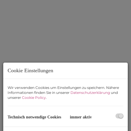
Cookie Einstellungen
Wir verwenden Cookies um Einstellungen zu speichern. Nähere
Beschreibung
Informationen finden Sie in unserer
Datenschutzerklärung
und
unserer
Cookie Policy
.
Sehr schön sanierte Wohnung mit Traumbadezimmer
und neuer Küche - zentrale Lage in St. Pölten
Technisch notwendige Cookies
immer aktiv
Die Wohnung befindet sich in der
4. Etage
eines modernen
Mehrfamilienhauses und bietet Ihnen auf einer Fläche von