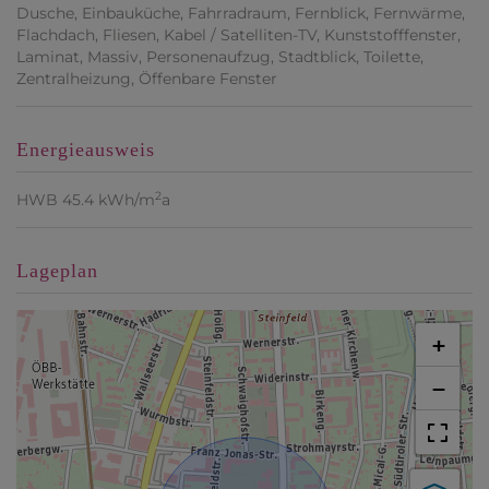
Dusche
Einbauküche
Fahrradraum
Fernblick
Fernwärme
Flachdach
Fliesen
Kabel / Satelliten-TV
Kunststofffenster
Laminat
Massiv
Personenaufzug
Stadtblick
Toilette
Zentralheizung
Öffenbare Fenster
Energieausweis
2
HWB
45.4 kWh/m
a
Lageplan
+
−