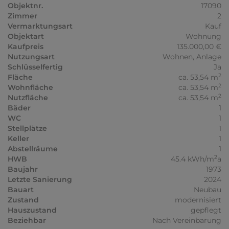
Objektnr.
17090
Zimmer
2
Vermarktungsart
Kauf
Objektart
Wohnung
Kaufpreis
135.000,00 €
Nutzungsart
Wohnen
Anlage
Schlüsselfertig
Ja
2
Fläche
ca. 53,54 m
2
Wohnfläche
ca. 53,54 m
2
Nutzfläche
ca. 53,54 m
Bäder
1
WC
1
Stellplätze
1
Keller
1
Abstellräume
1
2
HWB
45.4 kWh/m
a
Baujahr
1973
Letzte Sanierung
2024
Bauart
Neubau
Zustand
modernisiert
Hauszustand
gepflegt
Beziehbar
Nach Vereinbarung